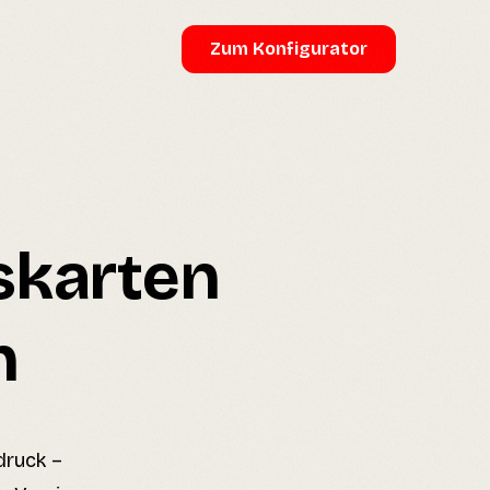
Zum Konfigurator
skarten
n
druck –